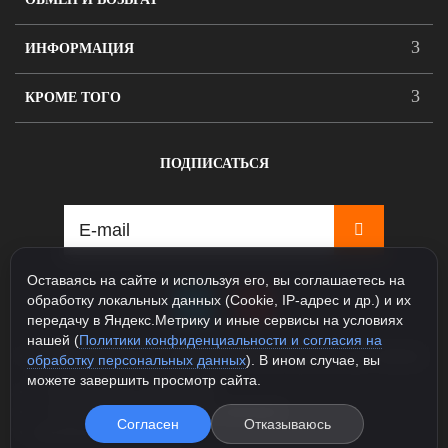
ИНФОРМАЦИЯ
КРОМЕ ТОГО
ПОДПИСАТЬСЯ
Оставаясь на сайте и используя его, вы соглашаетесь на
обработку локальных данных (Cookie, IP-адрес и др.) и их
передачу в Яндекс.Метрику и иные сервисы на условиях
нашей (
Политики конфиденциальности и согласия на
115088, Москва, ул. Севастопольский проспект д.5, корпус
обработку персональных данных
). В ином случае, вы
1
можете завершить просмотр сайта.
+7 925 231-81-77 (Шоурум)
+7 985 163-48-58 (Интернет магазин)
Согласен
Отказываюсь
info@legioner-shop.ru