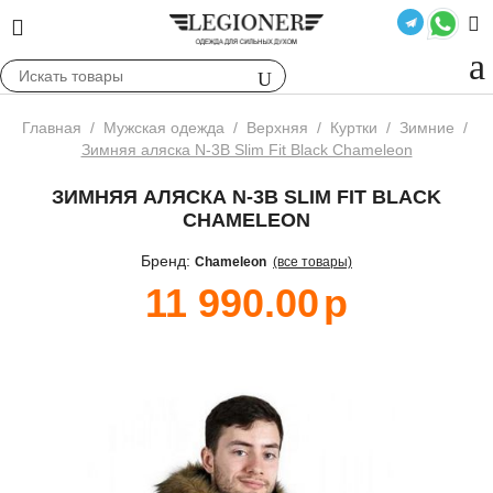
Главная
/
Мужская одежда
/
Верхняя
/
Куртки
/
Зимние
/
Зимняя аляска N-3B Slim Fit Black Chameleon
ЗИМНЯЯ АЛЯСКА N-3B SLIM FIT BLACK
CHAMELEON
Бренд:
Chameleon
(все товары)
11 990.00
р