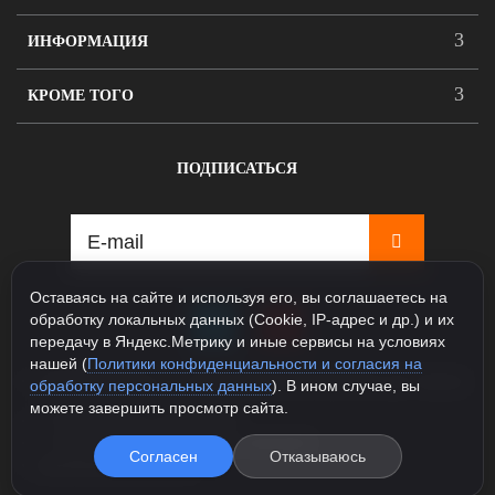
ИНФОРМАЦИЯ
КРОМЕ ТОГО
ПОДПИСАТЬСЯ
Оставаясь на сайте и используя его, вы соглашаетесь на
обработку локальных данных (Cookie, IP-адрес и др.) и их
передачу в Яндекс.Метрику и иные сервисы на условиях
нашей (
Политики конфиденциальности и согласия на
115088, Москва, ул. Севастопольский проспект д.5, корпус
обработку персональных данных
). В ином случае, вы
1
можете завершить просмотр сайта.
+7 925 231-81-77 (Шоурум)
+7 985 163-48-58 (Интернет магазин)
Согласен
Отказываюсь
info@legioner-shop.ru