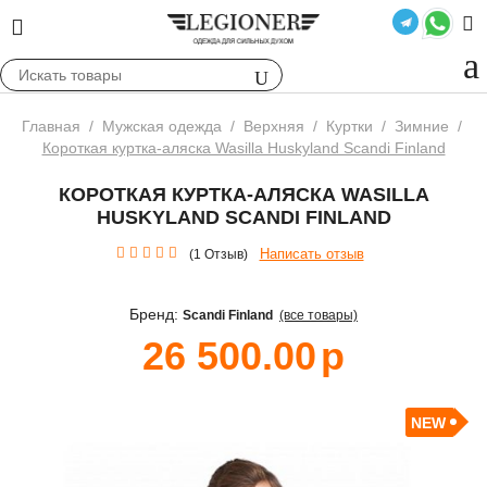
Главная
/
Мужская одежда
/
Верхняя
/
Куртки
/
Зимние
/
Короткая куртка-аляска Wasilla Huskyland Scandi Finland
КОРОТКАЯ КУРТКА-АЛЯСКА WASILLA
HUSKYLAND SCANDI FINLAND
Написать отзыв
(1 Отзыв)
Бренд:
Scandi Finland
(все товары)
26 500.00
р
NEW