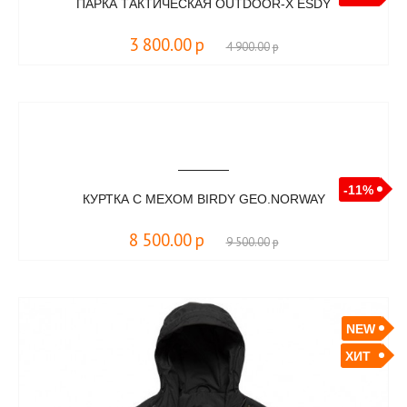
ПАРКА ТАКТИЧЕСКАЯ OUTDOOR-X ESDY
3 800.00
р
4 900.00
р
-11%
КУРТКА С МЕХОМ BIRDY GEO.NORWAY
8 500.00
р
9 500.00
р
NEW
ХИТ