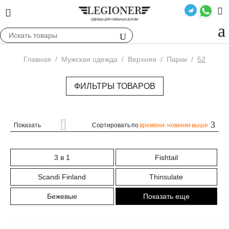
Главная
/
Мужская одежда
/
Верхняя
/
Парки
/
52
ФИЛЬТРЫ ТОВАРОВ
Показать
Сортировать по
времени: новинки выше
3 в 1
Fishtail
Scandi Finland
Thinsulate
Бежевые
Показать еще