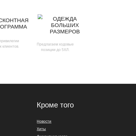
ОДЕЖДА
СКОНТНАЯ
БОЛЬШИХ
РОГРАММА
РАЗМЕРОВ
 привилегии
Предлагаем ходовые
х клиентов.
позиции до 5ХЛ.
Кроме того
Новости
Хиты