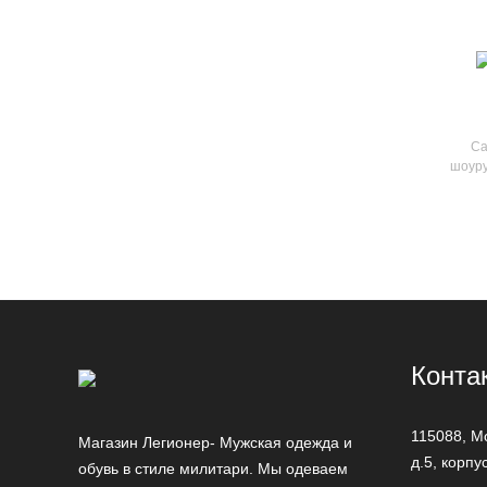
стальной
темно-голубой
темно-оливковый
темно-синий
Са
шоуру
Конта
115088,
М
Магазин Легионер- Мужская одежда и
д.5, корпу
обувь в стиле милитари. Мы одеваем