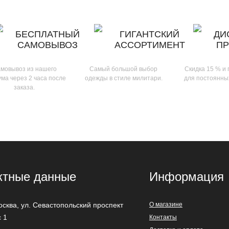
БЕСПЛАТНЫЙ
ГИГАНТСКИЙ
ДИ
САМОВЫВОЗ
АССОРТИМЕНТ
П
мовывоз из нашего
Самый большой выбор
Скидка 15 % и
ма через 2 часа после
одежды в стиле милитари.
для постоянны
заказа.
ктные данные
Информация
осква
,
ул. Севастопольский проспект
О магазине
с 1
Контакты