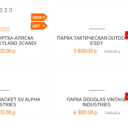
NEW
ХИТ
УРТКА-АЛЯСКА
ПАРКА ТАКТИЧЕСКАЯ OUTDOO
KYLAND SCANDI
ESDY
NLAND
00.00
р
3 800.00
р
4 900.00
р
JACKET SV ALPHA
ПАРКА DOUGLAS VINTAGE
STRIES
INDUSTRIES
00.00
р
6 900.00
р
7 900.00
р