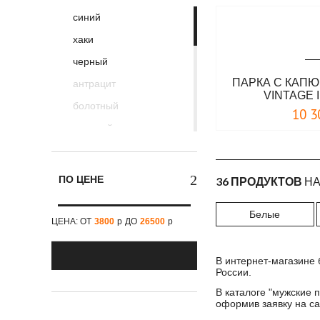
Surplus
синий
Tactical Frog
хаки
Thor Steinar
черный
Urban Knights
ПАРКА С КАП
антрацит
V/Works
VINTAGE 
болотный
10 3
зеленый
красный
лесной камуфляж
ПО ЦЕНЕ
36 ПРОДУКТОВ
НА
оливковый
Белые
песочный
ЦЕНА: ОТ
3800
р
ДО
26500
р
серо- зеленый
серый
В интернет-магазине 
России.
сине-голубой
В каталоге "
мужские п
оформив заявку на са
сине-серый