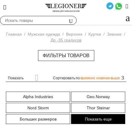
Главная
/
Мужская одежда
/
Верхняя
/
Куртки
/
Зимние
/
До -35 градусов
ФИЛЬТРЫ ТОВАРОВ
Показать
Сортировать по
времени: новинки выше
Alpha Industries
Geo.Norway
Nord Storm
Thor Steinar
Больших размеров
Показать еще