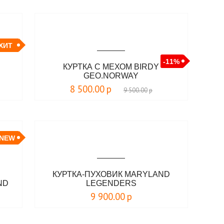
ХИТ
-11%
КУРТКА С МЕХОМ BIRDY
GEO.NORWAY
8 500.00
р
9 500.00
р
NEW
КУРТКА-ПУХОВИК MARYLAND
ND
LEGENDERS
9 900.00
р