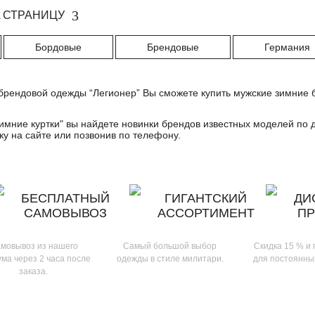
 СТРАНИЦУ
Бордовые
Брендовые
Германия
брендовой одежды “Легионер” Вы сможете купить мужские зимние б
.
имние куртки
" вы найдете новинки брендов известных моделей по 
у на сайте или позвонив по телефону.
БЕСПЛАТНЫЙ
ГИГАНТСКИЙ
ДИ
САМОВЫВОЗ
АССОРТИМЕНТ
П
мовывоз из нашего
Самый большой выбор
Скидка 15 % и
ма через 2 часа после
одежды в стиле милитари.
для постоянны
заказа.