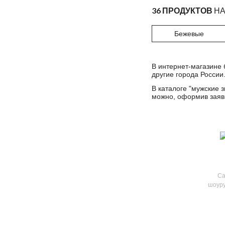
серо-зеленый
36 ПРОДУКТОВ
НА
серый
Бежевые
сине-серый
стальной
В интернет-магазине 
темно-голубой
другие города России
темно-зеленый
В каталоге "
мужские з
можно, оформив заявк
темно-оливковый
темно-серый
темный камуфляж
хаки
черно-белый
черный/белый
Са
шоуру
черный/черный