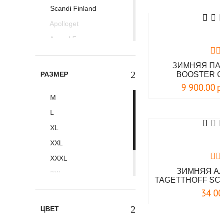
Scandi Finland
Apolloget
Armed Forces
AVIREXFLY
ЗИМНЯЯ ПА
Brandit
РАЗМЕР
BOOSTER 
Chameleon
9 900.00
M
DAFEYLI
L
Doberman's Aggressive
XL
ESDY Tactical
XXL
Foersverd
XXXL
Fostex
ЗИМНЯЯ А
3XL
JET LAG
TAGETTHOFF SC
S
19
Maraton
34 0
4XL
MGPX
ЦВЕТ