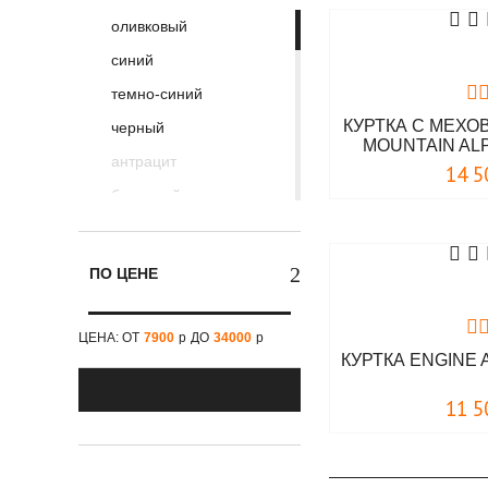
Mil-Tec
оливковый
MIXED BRANDS
синий
NORD DENALI
темно-синий
Nord Storm
КУРТКА С МЕХ
черный
Surplus
MOUNTAIN AL
антрацит
14 5
Tactical Frog
болотный
Thor Steinar
бордовый
Urban Knights
зеленый
ПО ЦЕНЕ
V/Works
красный
Vintage Industries
песочный
ЦЕНА: ОТ
7900
р
ДО
34000
р
КУРТКА ENGINE 
песочный камуфляж
светло-зеленый
11 5
светло-серый
серо- зеленый