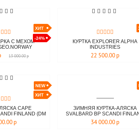
ХИТ
-24%
РКА С МЕХОМ
КУРТКА EXPLORER ALPHA
GEO.NORWAY
INDUSTRIES
р
22 500.00
р
13 000.00
р
NEW
ХИТ
ЛЯСКА CAPE
ЗИМНЯЯ КУРТКА-АЛЯСКА
ANDI FINLAND (DM
SVALBARD BP SCANDI FINLA
023)
00.00
р
34 000.00
р