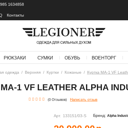
 985 1634858
Q
Контакты
РЮКЗАКИ
СУМКИ
ОБУВЬ
ВОЕНТОРГ
ая одежда
/
Верхняя
/
Куртки
/
Кожаные
/
Куртка MA-1 VF Leathe
 MA-1 VF LEATHER ALPHA IND
Написать отзыв
(0 Отзывов)
Бренд:
Арт.
133151/03-S
Alpha Indust