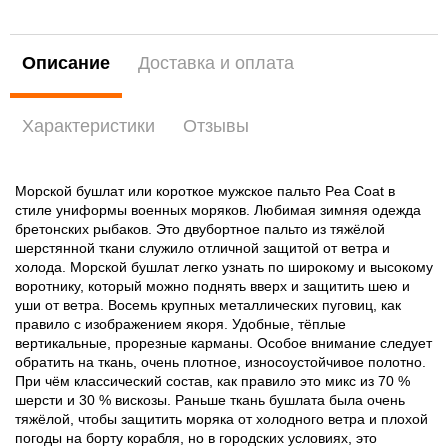
Описание
Доставка и оплата
Характеристики
Отзывы
Mорской бушлат или короткое мужское пальто Pea Coat в
стиле униформы военных моряков. Любимая зимняя одежда
бретонских рыбаков. Это двубортное пальто из тяжёлой
шерстянной ткани служило отличной защитой от ветра и
холода. Морской бушлат легко узнать по широкому и высокому
воротнику, который можно поднять вверх и защитить шею и
уши от ветра. Восемь крупных металлических пуговиц, как
правило с изображением якоря. Удобные, тёплые
вертикальные, прорезные карманы. Особое внимание следует
обратить на ткань, очень плотное, износоустойчивое полотно.
При чём классический состав, как правило это микс из 70 %
шерсти и 30 % вискозы. Раньше ткань бушлата была очень
тяжёлой, чтобы защитить моряка от холодного ветра и плохой
погоды на борту корабля, но в городских условиях, это