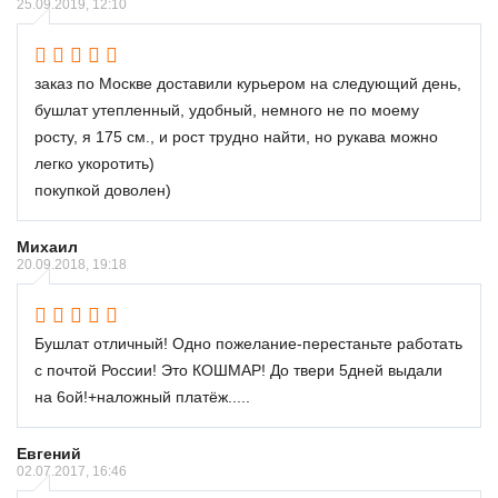
25.09.2019, 12:10
заказ по Москве доставили курьером на следующий день,
бушлат утепленный, удобный, немного не по моему
росту, я 175 см., и рост трудно найти, но рукава можно
легко укоротить)
покупкой доволен)
Михаил
20.09.2018, 19:18
Бушлат отличный! Одно пожелание-перестаньте работать
с почтой России! Это КОШМАР! До твери 5дней выдали
на 6ой!+наложный платёж.....
Евгений
02.07.2017, 16:46