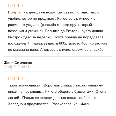
Получил на днях, уже ношу. Как раз по погоде. Тепло,
удобно, ветер не продувает. Качество отличное и с
размером угадали (спасибо менеджеру, который
позвонил и уточнил). Посылка до Екатеринбурга дошла
быстро (гдето за неделю). Почта правда не порадовала,
наложенный платеж вышел в 600р вместо 400, но это уже
не магазина вина. А так все отлично, огромное спасибо!
Женя Симченко
23.05.2017, 16:41
Ткань тонюсенькая . Воротник стойка с такой тканью ну
никак не поставишь . Ничего общего с бушлатами. Очень
легкий . Пальто из шерсти должно весить побольше .
Холодно и продувается . Разочарование . Жаль