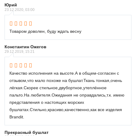
Юрий
23.12.2020, 03:00
Товаром доволен, буду ждать весну
Константин Ожегов
29.12.2019, 15:21
Качество исполнения на высоте.А в общем-согласен с
отзывом,что мало похоже на бушлат.Ткань тонкая,очень
лёгкая.Скорее стильное,двубортное,утеплённое
пальто.На любителя.Ожидания не оправдались,т.к. имею
представления о настоящих морских
бушлатах.Стильно,красиво,качественно,как все изделия
Brandit.
Прекрасный бушлат