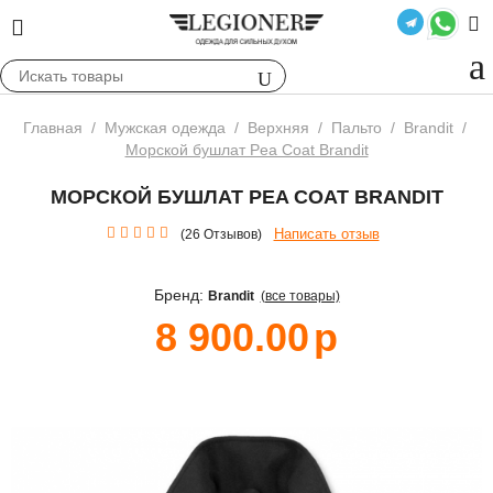
Главная
/
Мужская одежда
/
Верхняя
/
Пальто
/
Brandit
/
Морской бушлат Pea Coat Brandit
МОРСКОЙ БУШЛАТ PEA COAT BRANDIT
Написать отзыв
(26 Отзывов)
Бренд:
Brandit
(все товары)
8 900.00
р