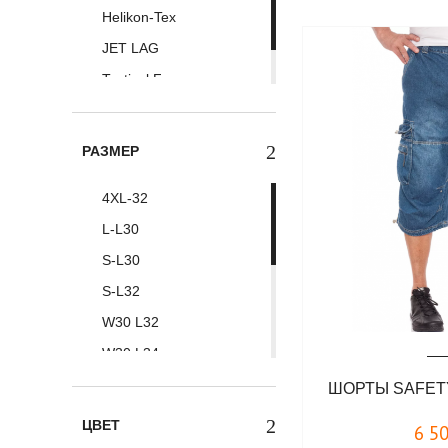
Helikon-Tex
JET LAG
Tactical Frog
Thor Steinar
РАЗМЕР
4XL-32
L-L30
S-L30
S-L32
W30 L32
W30 L34
W32 L34
ШОРТЫ SAFETY
W33 L34
ЦВЕТ
6 5
XL-L30