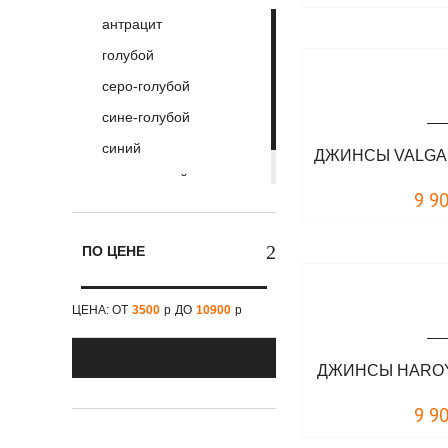
антрацит
S
голубой
XXL
серо-голубой
4XL
сине-голубой
синий
ДЖИНСЫ VALGA
темно-серый
9 9
темно-синий
ПО ЦЕНЕ
ЦЕНА: ОТ
3500
р
ДО
10900
р
ДЖИНСЫ HAROY
9 9