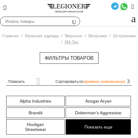
Главная
/
Мужская одежда
/
Верхняя
/
Ветровки
/
Штормовки
/
Mil-Tec
ФИЛЬТРЫ ТОВАРОВ
Показать
Сортировать по
времени: новинки выше
Alpha Industries
Ansgar Aryan
Brandit
Doberman's Aggressive
Hooligan
Показать еще
Streetwear