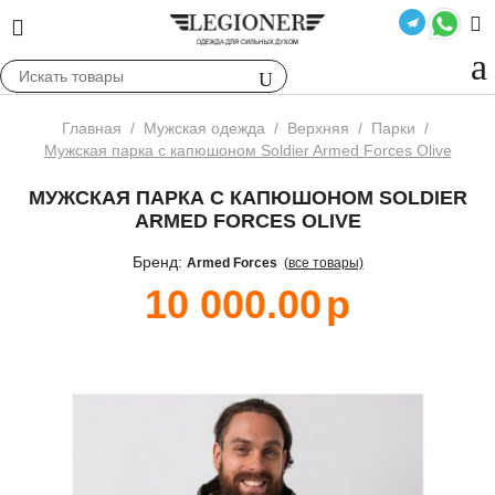
Главная
/
Мужская одежда
/
Верхняя
/
Парки
/
Мужская парка c капюшоном Soldier Armed Forces Olive
МУЖСКАЯ ПАРКА C КАПЮШОНОМ SOLDIER
ARMED FORCES OLIVE
Бренд:
Armed Forces
(все товары)
10 000.00
р