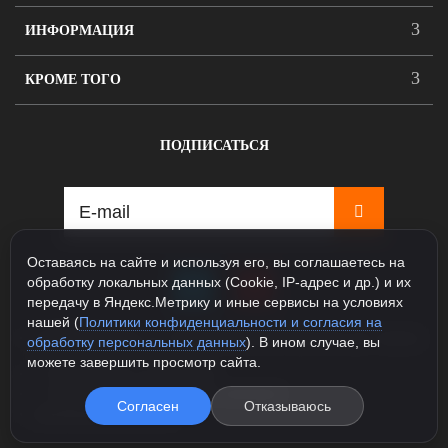
ИНФОРМАЦИЯ
КРОМЕ ТОГО
ПОДПИСАТЬСЯ
Оставаясь на сайте и используя его, вы соглашаетесь на
обработку локальных данных (Cookie, IP-адрес и др.) и их
передачу в Яндекс.Метрику и иные сервисы на условиях
нашей (
Политики конфиденциальности и согласия на
115088, Москва, ул. Севастопольский проспект д.5, корпус
обработку персональных данных
). В ином случае, вы
1
можете завершить просмотр сайта.
+7 925 231-81-77 (Шоурум)
+7 985 163-48-58 (Интернет магазин)
Согласен
Отказываюсь
info@legioner-shop.ru