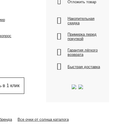
Отложить товар
Накопительная
мер
скидка
Примерка перед
вопрос
покупкой
Гарантия лёгкого
возврата
Быстрая доставка
 в 1 клик
 бренда
Все очки от солнца каталога