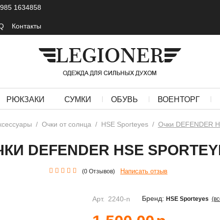
 985 1634858
Q
Контакты
РЮКЗАКИ
СУМКИ
ОБУВЬ
ВОЕНТОРГ
ксессуары
/
Очки от солнца
/
HSE Sporteyes
/
Очки DEFENDER HS
ЧКИ DEFENDER HSE SPORTEY
Написать отзыв
(0 Отзывов)
Бренд:
Арт.
2240-n
HSE Sporteyes
(в