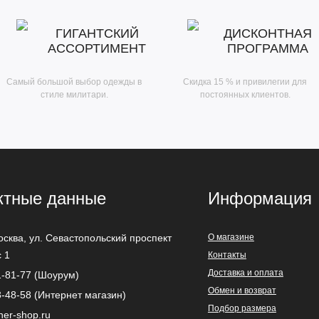
ГИГАНТСКИЙ
ДИСКОНТНАЯ
АССОРТИМЕНТ
ПРОГРАММА
Самый большой выбор одежды в
Скидка 15 % и привилегии для
стиле милитари.
постоянных клиентов.
ктные данные
Информация
осква
,
ул. Севастопольский проспект
О магазине
с 1
Контакты
Доставка и оплата
1-81-77 (Шоурум)
Обмен и возврат
3-48-58 (Интернет магазин)
Подбор размера
ner-shop.ru