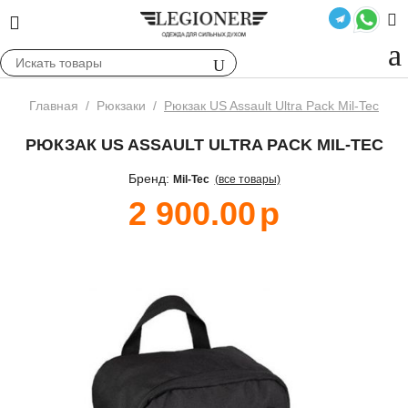
Главная
/
Рюкзаки
/
Рюкзак US Assault Ultra Pack Mil-Tec
РЮКЗАК US ASSAULT ULTRA PACK MIL-TEC
Бренд:
Mil-Tec
(все товары)
2 900.00
р