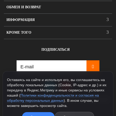
ОБМЕН И ВОЗВРАТ
ИНФОРМАЦИЯ
КРОМЕ ТОГО
ПОДПИСАТЬСЯ
Оставаясь на сайте и используя его, вы соглашаетесь на
обработку локальных данных (Cookie, IP-адрес и др.) и их
передачу в Яндекс.Метрику и иные сервисы на условиях
нашей (
Политики конфиденциальности и согласия на
115088, Москва, ул. Севастопольский проспект д.5, корпус
обработку персональных данных
). В ином случае, вы
1
можете завершить просмотр сайта.
+7 925 231-81-77 (Шоурум)
+7 985 163-48-58 (Интернет магазин)