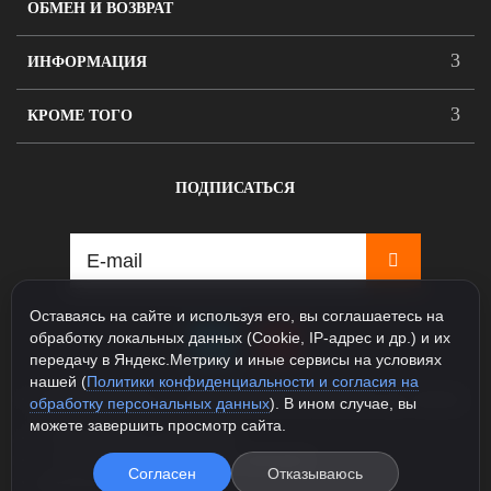
ОБМЕН И ВОЗВРАТ
ИНФОРМАЦИЯ
КРОМЕ ТОГО
ПОДПИСАТЬСЯ
Оставаясь на сайте и используя его, вы соглашаетесь на
обработку локальных данных (Cookie, IP-адрес и др.) и их
передачу в Яндекс.Метрику и иные сервисы на условиях
нашей (
Политики конфиденциальности и согласия на
115088, Москва, ул. Севастопольский проспект д.5, корпус
обработку персональных данных
). В ином случае, вы
1
можете завершить просмотр сайта.
+7 925 231-81-77 (Шоурум)
+7 985 163-48-58 (Интернет магазин)
Согласен
Отказываюсь
info@legioner-shop.ru