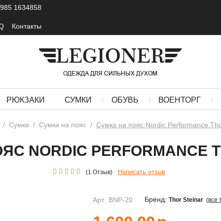
 985 1634858
Q
Контакты
РЮКЗАКИ
СУМКИ
ОБУВЬ
ВОЕНТОРГ
/
Сумки
/
Сумки на пояс
/
Сумка на пояс Nordic Performance Tho
ОЯС NORDIC PERFORMANCE T
Написать отзыв
(1 Отзыв)
Бренд:
Арт.
BNP-20
Thor Steinar
(все 