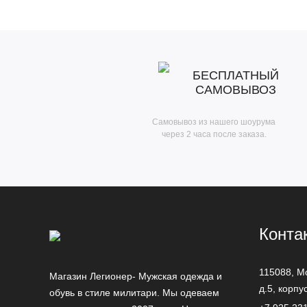
БЕСПЛАТНЫЙ
САМОВЫВОЗ
Самовывоз из нашего шоурума
через 2 часа после заказа.
Конта
115088,
М
Магазин Легионер- Мужская одежда и
д.5, корпу
обувь в стиле милитари. Мы одеваем