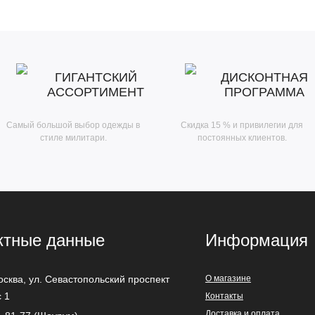
ГИГАНТСКИЙ
ДИСКОНТНАЯ
АССОРТИМЕНТ
ПРОГРАММА
Самый большой выбор одежды в
Скидка 15 % и привилегии для
стиле милитари.
постоянных клиентов.
ктные данные
Информация
осква
,
ул. Севастопольский проспект
О магазине
с 1
Контакты
Доставка и оплата