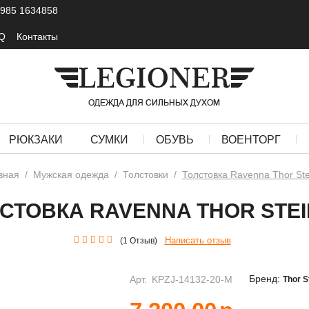
 985 1634858
Q
Контакты
РЮКЗАКИ
СУМКИ
ОБУВЬ
ВОЕНТОРГ
вная
/
Мужская одежда
/
Толстовки
/
Толстовка Ravenna Thor Ste
СТОВКА RAVENNA THOR STE
Написать отзыв
(1 Отзыв)
Бренд:
Арт.
KPZJ-14132-20-M
Thor S