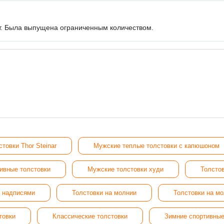
ет. Была выпущена ограниченным количеством.
товки Thor Steinar
Мужские теплые толстовки с капюшоном
ивные толстовки
Мужские толстовки худи
Толсто
с надписями
Толстовки на молнии
Толстовки на м
товки
Классические толстовки
Зимние спортивные