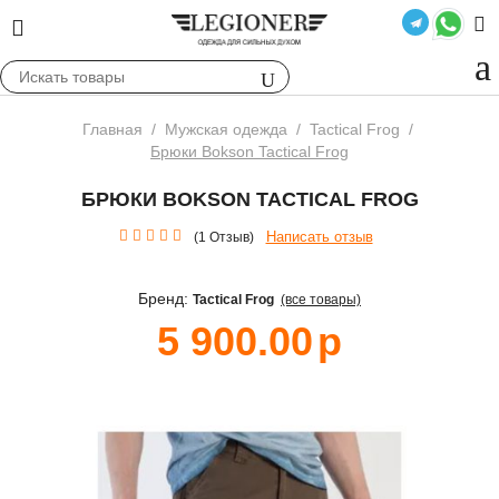
Главная
/
Мужская одежда
/
Tactical Frog
/
Брюки Bokson Tactical Frog
БРЮКИ BOKSON TACTICAL FROG
Написать отзыв
(1 Отзыв)
Бренд:
Tactical Frog
(все товары)
5 900.00
р