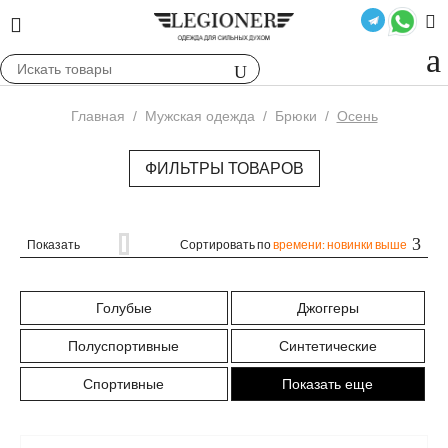
Главная
/
Мужская одежда
/
Брюки
/
Осень
ФИЛЬТРЫ ТОВАРОВ
Показать
Сортировать по
времени: новинки выше
Голубые
Джоггеры
Полуспортивные
Синтетические
Спортивные
Показать еще