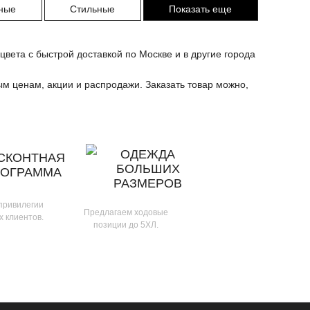
ные
Стильные
Показать еще
вета с быстрой доставкой по Москве и в другие города
ым ценам, акции и распродажи. Заказать товар можно,
ОДЕЖДА
СКОНТНАЯ
БОЛЬШИХ
РОГРАММА
РАЗМЕРОВ
 привилегии
Предлагаем ходовые
х клиентов.
позиции до 5ХЛ.