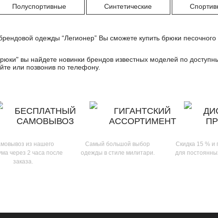
Полуспортивные
Синтетические
Спортив
брендовой одежды “Легионер” Вы сможете купить брюки песочного ц
брюки
" вы найдете новинки брендов известных моделей по доступн
йте или позвонив по телефону.
БЕСПЛАТНЫЙ
ГИГАНТСКИЙ
ДИ
САМОВЫВОЗ
АССОРТИМЕНТ
П
мовывоз из нашего
Самый большой выбор
Скидка 15 % и
ма через 2 часа после
одежды в стиле милитари.
для постоянны
заказа.