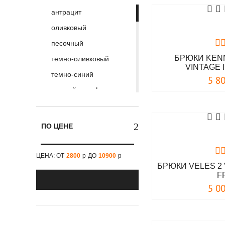
Maraton
антрацит
XXL
Max Fuchs
оливковый
XXXL
MIXED BRANDS
песочный
29
Nord Storm
БРЮКИ KEN
темно-оливковый
30
VIGRID DIVISION
VINTAGE 
темно-синий
31
5 8
темный камуфляж
32
черный
33
песочный камуфляж
34
ПО ЦЕНЕ
черный
36
бежевый
38
ЦЕНА: ОТ
2800
р
ДО
10900
р
БРЮКИ VELES 2 
голубой
3XL-L30
F
графит
4XL-30
5 0
дезерт камуфляж
4XL-32
зеленый
4XL-34