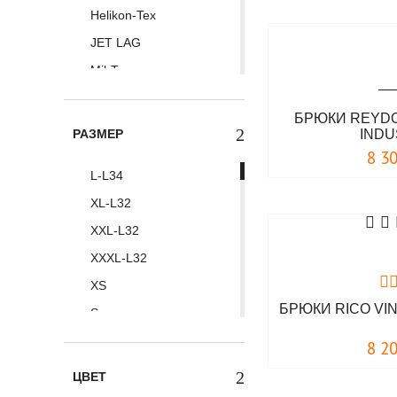
Helikon-Tex
JET LAG
Mil-Tec
Surplus
БРЮКИ REYDO
Tactical Frog
РАЗМЕР
INDU
Thor Steinar
8 3
L-L34
Universal Soldier
XL-L32
Vintage Industries
XXL-L32
Белояр
XXXL-L32
Armed Forces
XS
Doberman's Aggressive
БРЮКИ RICO VI
S
Erik and Sons
M
Foersverd
8 2
L
Location
ЦВЕТ
XL