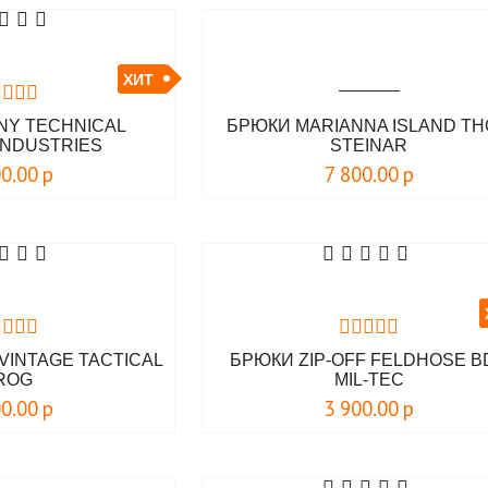
ХИТ
NY TECHNICAL
БРЮКИ MARIANNA ISLAND T
INDUSTRIES
STEINAR
00.00
р
7 800.00
р
VINTAGE TACTICAL
БРЮКИ ZIP-OFF FELDHOSE B
ROG
MIL-TEC
00.00
р
3 900.00
р