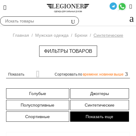
Главная
/
Мужская одежда
/
Брюки
/
Синтетические
ФИЛЬТРЫ ТОВАРОВ
Показать
Сортировать по
времени: новинки выше
Голубые
Джоггеры
Полуспортивные
Синтетические
Спортивные
Показать еще