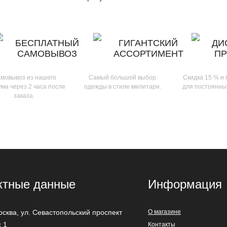
БЕСПЛАТНЫЙ
ГИГАНТСКИЙ
ДИ
САМОВЫВОЗ
АССОРТИМЕНТ
П
мовывоз из нашего
Самый большой выбор
Скидка 15 % и
ма через 2 часа после
одежды в стиле милитари.
для постоянны
заказа.
ктные данные
Информация
осква
,
ул. Севастопольский проспект
О магазине
с 1
Контакты