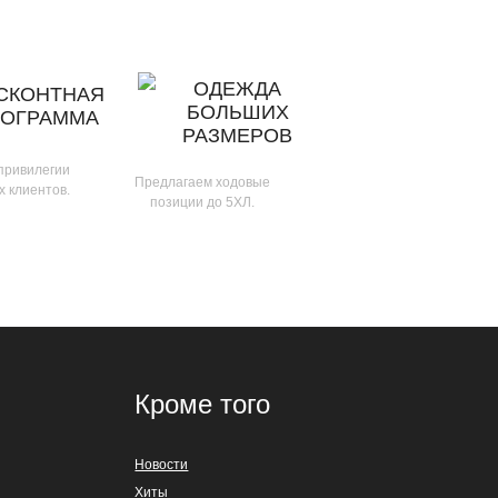
ОДЕЖДА
СКОНТНАЯ
БОЛЬШИХ
РОГРАММА
РАЗМЕРОВ
 привилегии
Предлагаем ходовые
х клиентов.
позиции до 5ХЛ.
Кроме того
Новости
Хиты