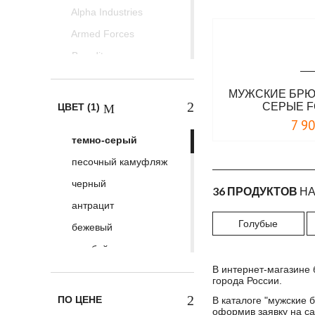
Alpha Industries
Armed Forces
Brandit
Doberman's Aggressive
МУЖСКИЕ БРЮК
Erik and Sons
СЕРЫЕ 
ЦВЕТ (1)
ESDY Tactical
7 9
темно-серый
Helikon-Tex
песочный камуфляж
Location
черный
Maraton
36 ПРОДУКТОВ
НА
антрацит
Max Fuchs
Голубые
бежевый
Mil-Tec
голубой
MIXED BRANDS
В интернет-магазине 
графит
Nord Storm
города России.
дезерт камуфляж
Surplus
ПО ЦЕНЕ
В каталоге "
мужские 
оформив заявку на са
зеленый