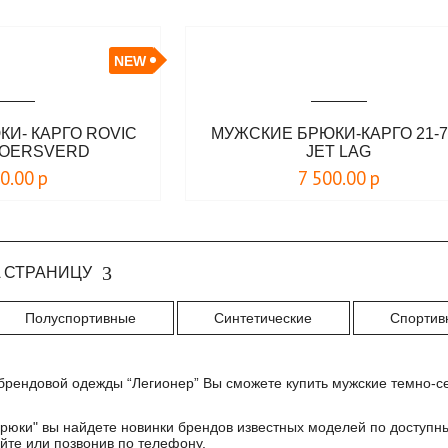
NEW
И- КАРГО ROVIC
МУЖСКИЕ БРЮКИ-КАРГО 21-7
FOERSVERD
JET LAG
00.00
р
7 500.00
р
 СТРАНИЦУ
Полуспортивные
Синтетические
Спортив
брендовой одежды “Легионер” Вы сможете купить мужские темно-се
брюки
" вы найдете новинки брендов известных моделей по доступн
йте или позвонив по телефону.