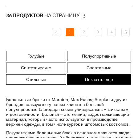
36 ПРОДУКТОВ
НА СТРАНИЦУ
1
2
3
4
Голубые
Полуспортивные
Синтетические
Спортивные
Стильные
Показать еще
Болоньевые брюки от Maraton, Max Fuchs, Surplus и других
брендов пользуются у наших клиентов большой
популярностью благодаря своим универсальным качествам
и долговечности. Болонья – это легкий, водоотталкивающий
материал, который часто используется в производстве
верхней одежды, в том числе курток и штормовых костюмов.
Покупателями болоньевых брюк в основном являются люди,
предпочитающие активный образ жизни, а также те, кто ищет