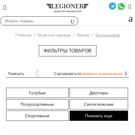
Главная
/
Мужская одежда
/
Брюки
/
Болоньевые
ФИЛЬТРЫ ТОВАРОВ
Показать
Сортировать по
времени: новинки выше
Голубые
Джоггеры
Полуспортивные
Синтетические
Спортивные
Показать еще