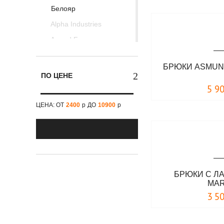
Белояр
Alpha Industries
Armed Forces
Brandit
БРЮКИ ASMUN
Doberman's Aggressive
ПО ЦЕНЕ
ESDY Tactical
5 9
Foersverd
ЦЕНА: ОТ
2400
р
ДО
10900
р
Helikon-Tex
JET LAG
Location
Max Fuchs
БРЮКИ С Л
Mil-Tec
MA
MIXED BRANDS
3 5
Nord Storm