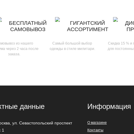
БЕСПЛАТНЫЙ
ГИГАНТСКИЙ
ДИ
САМОВЫВОЗ
АССОРТИМЕНТ
П
мовывоз из нашего
Самый большой выбор
Скидка 15 % и
ма через 2 часа после
одежды в стиле милитари.
для постоянны
заказа.
ктные данные
Информация
осква
,
ул. Севастопольский проспект
О магазине
с 1
Контакты