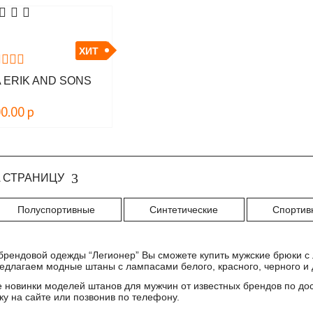
ХИТ
 ERIK AND SONS
00.00
р
 СТРАНИЦУ
Полуспортивные
Синтетические
Спортив
брендовой одежды “Легионер” Вы сможете купить мужские брюки с 
едлагаем модные штаны с лампасами белого, красного, черного и д
е новинки моделей штанов для мужчин от известных брендов по до
у на сайте или позвонив по телефону.