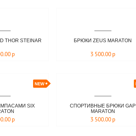
D THOR STEINAR
БРЮКИ ZEUS MARATON
00.00
р
3 500.00
р
NEW
АМПАСАМИ SIX
СПОРТИВНЫЕ БРЮКИ GAP
RATON
MARATON
00.00
р
3 500.00
р