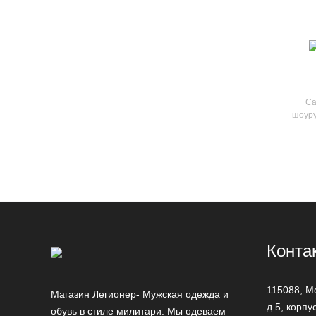
Са
шоуру
Конта
115088,
М
Магазин Легионер- Мужская одежда и
д.5, корпу
обувь в стиле милитари. Мы одеваем