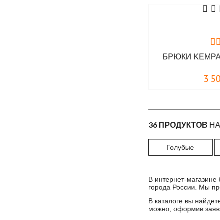
Surplus
Tactical Frog
Universal Soldier
Vintage Industries
БРЮКИ KEMPA
VIGRID DIVISION
3 5
36 ПРОДУКТОВ
НА
Голубые
В интернет-магазине 
города России. Мы пр
В каталоге вы найдет
можно, оформив заявк