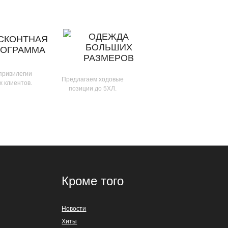
ОДЕЖДА
СКОНТНАЯ
БОЛЬШИХ
РОГРАММА
РАЗМЕРОВ
 привилегии
Предлагаем ходовые
х клиентов.
позиции до 5ХЛ.
Кроме того
Новости
Хиты