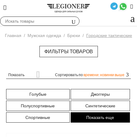
Главная
/
Мужская одежда
/
Брюки
/
Городские тактические
ФИЛЬТРЫ ТОВАРОВ
Показать
Сортировать по
времени: новинки выше
Голубые
Джоггеры
Полуспортивные
Синтетические
Спортивные
Показать еще