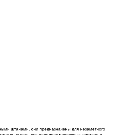
ычными штанами, они предназначены для незаметного
оторые из них: -два передних прорезных кармана с