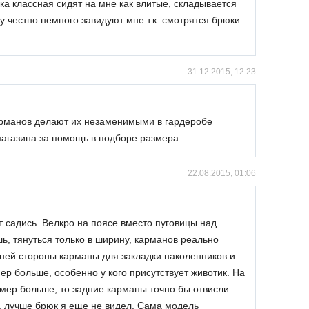
а классная сидят на мне как влитые, складывается
 честно немного завидуют мне т.к. смотрятся брюки
31.12.2015, 12:23
карманов делают их незаменимыми в гардеробе
магазина за помощь в подборе размера.
22.08.2015, 01:06
т садись. Велкро на поясе вместо пуговицы над
ь, тянуться только в ширину, карманов реально
нней стороны карманы для закладки наколенников и
р больше, особенно у кого присутствует животик. На
азмер больше, то задние карманы точно бы отвисли.
в, лучше брюк я еще не видел. Сама модель