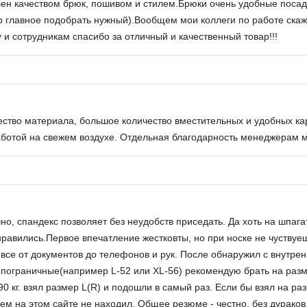
ен качеством брюк, пошивом и стилем.Брюки очень удобные посадк
главное подобрать нужный).Вообщем мои коллеги по работе скажу
 и сотрудникам спасибо за отличный и качественный товар!!!
чество материала, большое количество вместительных и удобных 
аботой на свежем воздухе. Отдельная благодарность менеджерам 
о, спандекс позволяет без неудобств приседать. Да хоть на шпага
равились.Первое впечатление жестковты, но при носке не чуствуеш
все от документов до телефонов и рук. После обнаружил с внутре
ы пограничные(например L-52 или XL-56) рекомендую брать на разме
90 кг. взял размер L(R) и подошли в самый раз. Если бы взял на р
ем на этом сайте не находил. Общее резюме - честно, без дурако