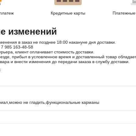
платеж
Кредитные карты
Платежные 
ие изменений
менения в заказ не позднее 18:00 накануне дня доставки.
 7 985 163-48-58
урьера, клиент оплачивает стоимость доставки.
иезде, прибыл в условленное время и доставленный товар облада
овара и внести изменения до передачи заказа в службу доставки.
x
риал,можно не гладить,функциональные карманы