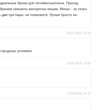
 идеальные брюки для лета/весны/осени. Присед
 брюкам пришиты кенгурячьи мешки. Минус - за сезон
 две-три пары, не пожалеете. Лучше просто не
01.07.2016, 13:18
 городских условиях.
13.05.2016, 13:32
27.03.2016, 07:37