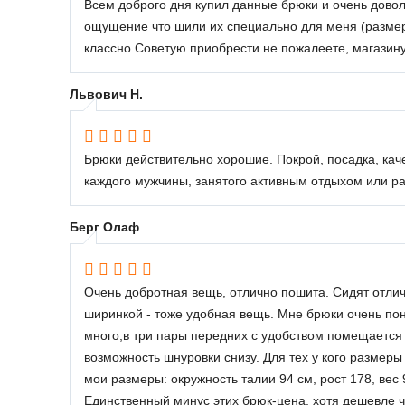
Всем доброго дня купил данные брюки и очень довол
ощущение что шили их специально для меня (размер 
классно.Советую приобрести не пожалеете, магазину
Львович Н.
Брюки действительно хорошие. Покрой, посадка, ка
каждого мужчины, занятого активным отдыхом или р
Берг Олаф
Очень добротная вещь, отлично пошита. Сидят отличн
ширинкой - тоже удобная вещь. Мне брюки очень пон
много,в три пары передних с удобством помещается 
возможность шнуровки снизу. Для тех у кого размер
мои размеры: окружность талии 94 см, рост 178, вес 
Единственный минус этих брюк-цена, хотя дешевле ч