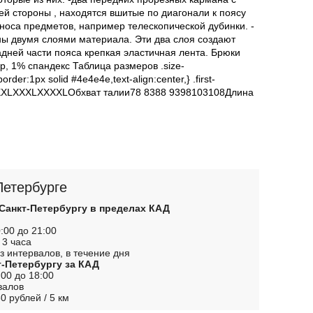
й стороны , находятся вшитые по диагонали к поясу
носа предметов, например телескопической дубинки. -
ы двумя слоями материала. Эти два слоя создают
дней части пояса крепкая эластичная лента. Брюки
, 1% спандекс Таблица размеров .size-
rder:1px solid #4e4e4e,text-align:center,} .first-
XSSMLXLXXLXXXLXXXXLОбхват талии78 8388 9398103108Длина
Петербурге
 Санкт-Петербургу в пределах КАД
:00 до 21:00
 3 часа
з интервалов, в течение дня
т-Петербургу за КАД
00 до 18:00
валов
0 рублей / 5 км