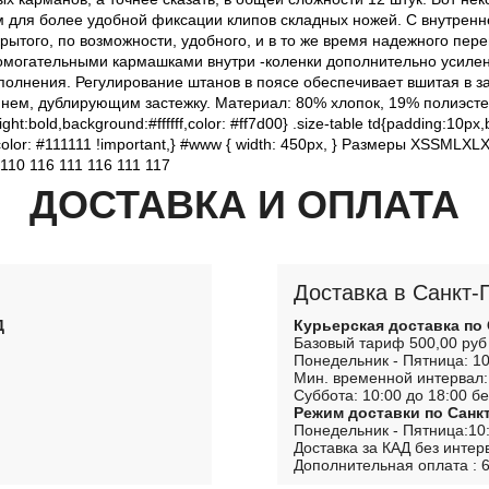
для более удобной фиксации клипов складных ножей. C внутренне
ытого, по возможности, удобного, и в то же время надежного пере
омогательными кармашками внутри -коленки дополнительно усилен
полнения. Регулирование штанов в поясе обеспечивает вшитая в за
мнем, дублирующим застежку. Материал: 80% хлопок, 19% полиэстер
ht:bold,background:#ffffff,color: #ff7d00} .size-table td{padding:10px,bo
portant,color: #111111 !important,} #www { width: 450px, } Размеры 
10 116 111 116 111 117
ДОСТАВКА И ОПЛАТА
Доставка в Санкт-
Д
Курьерская доставка по
Базовый тариф 500,00 руб
Понедельник - Пятница: 10
Мин. временной интервал:
Суббота: 10:00 до 18:00 бе
Режим доставки по Санк
Понедельник - Пятница:10:
Доставка за КАД без интер
Дополнительная оплата : 6