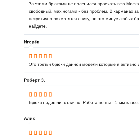
За этими брюками не поленился проехать всю Москву
свободный, мах ногами - без проблем. В карманах за
некритично лохматятся снизу, но это минус любых б
найдете.
Игорёк
Это третьи брюки данной модели которые я активно ис
Роберт З.
Брюки подошли, отлично! Работа почты - 1-ым классо
Алик