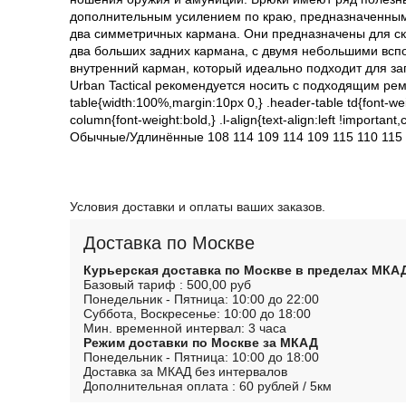
дополнительным усилением по краю, предназначенным 
два симметричных кармана. Они предназначены для скр
два больших задних кармана, с двумя небольшими всп
внутренний карман, который идеально подходит для за
Urban Tactical рекомендуется носить с подходящим ре
table{width:100%,margin:10px 0,} .header-table td{font-weig
column{font-weight:bold,} .l-align{text-align:left !im
Обычные/Удлинённые 108 114 109 114 109 115 110 115 1
Условия доставки и оплаты ваших заказов.
Доставка по Москве
Курьерская доставка по Москве в пределах МКА
Базовый тариф : 500,00 руб
Понедельник - Пятница: 10:00 до 22:00
Суббота, Воскресенье: 10:00 до 18:00
Мин. временной интервал: 3 часа
Режим доставки по Москве за МКАД
Понедельник - Пятница: 10:00 до 18:00
Доставка за МКАД без интервалов
Дополнительная оплата : 60 рублей / 5км