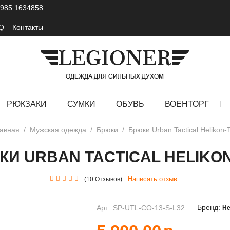
 985 1634858
Q
Контакты
РЮКЗАКИ
СУМКИ
ОБУВЬ
ВОЕНТОРГ
авная
/
Мужская одежда
/
Брюки
/
Брюки Urban Tactical Helikon-
КИ URBAN TACTICAL HELIKON
Написать отзыв
(10 Отзывов)
Бренд:
Арт.
SP-UTL-CO-13-S-L32
He