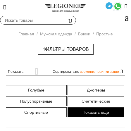
Главная
/
Мужская одежда
/
Брюки
/
Простые
ФИЛЬТРЫ ТОВАРОВ
Показать
Сортировать по
времени: новинки выше
Голубые
Джоггеры
Полуспортивные
Синтетические
Спортивные
Показать еще