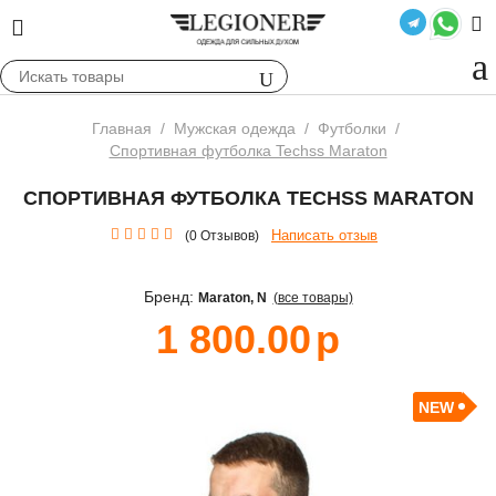
Главная
/
Мужская одежда
/
Футболки
/
Cпортивная футболка Techss Maraton
CПОРТИВНАЯ ФУТБОЛКА TECHSS MARATON
Написать отзыв
(0 Отзывов)
Бренд:
Maraton
, N
(все товары)
1 800.00
р
NEW