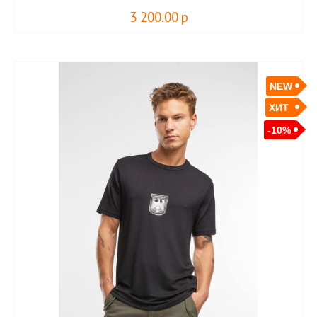
3 200.00
р
NEW
ХИТ
-10%