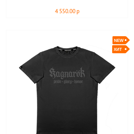
4 550.00
р
NEW
ХИТ