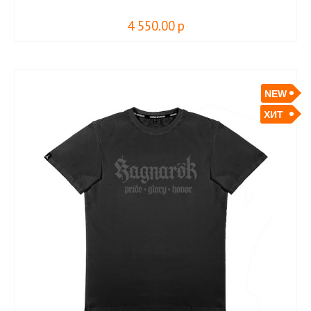
4 550.00
р
NEW
ХИТ