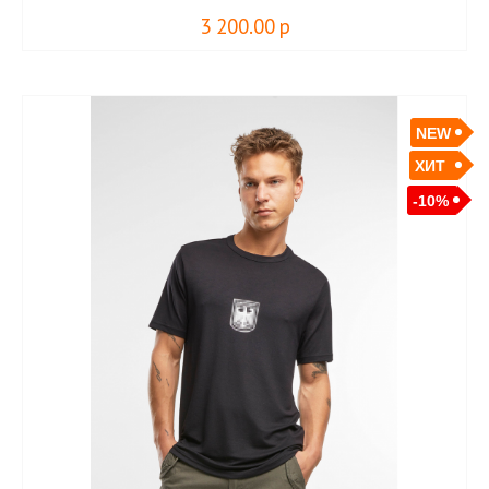
3 200.00
р
NEW
ХИТ
-10%