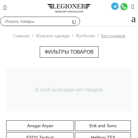
Главная
/
Мужская одежда
/
Футболки
/
Без рукавов
ФИЛЬТРЫ ТОВАРОВ
В этой категории нет товаров
Ansgar Aryan
Erik and Sons
ESDY Tactical
Helikon-TEX