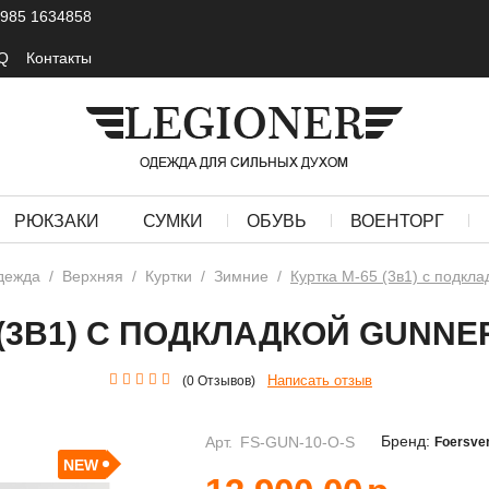
 985 1634858
Q
Контакты
РЮКЗАКИ
СУМКИ
ОБУВЬ
ВОЕНТОРГ
дежда
/
Верхняя
/
Куртки
/
Зимние
/
Куртка М-65 (3в1) c подкла
 (3В1) C ПОДКЛАДКОЙ GUNN
Написать отзыв
(0 Отзывов)
Бренд:
Арт.
FS-GUN-10-O-S
Foersve
NEW