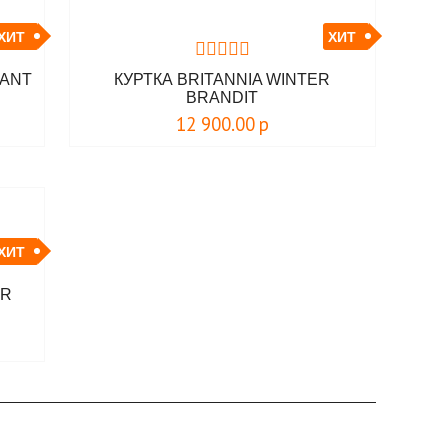
ХИТ
ХИТ
IANT
КУРТКА BRITANNIA WINTER
BRANDIT
12 900.00
р
ХИТ
OR