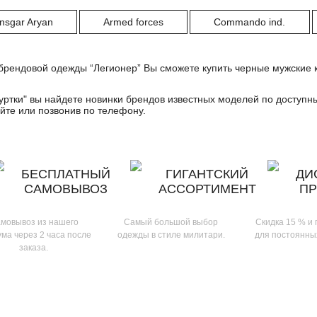
nsgar Aryan
Armed forces
Commando ind.
брендовой одежды “Легионер” Вы сможете купить черные мужские к
.
уртки
" вы найдете новинки брендов известных моделей по доступн
йте или позвонив по телефону.
БЕСПЛАТНЫЙ
ГИГАНТСКИЙ
ДИ
САМОВЫВОЗ
АССОРТИМЕНТ
П
мовывоз из нашего
Самый большой выбор
Скидка 15 % и
ма через 2 часа после
одежды в стиле милитари.
для постоянны
заказа.