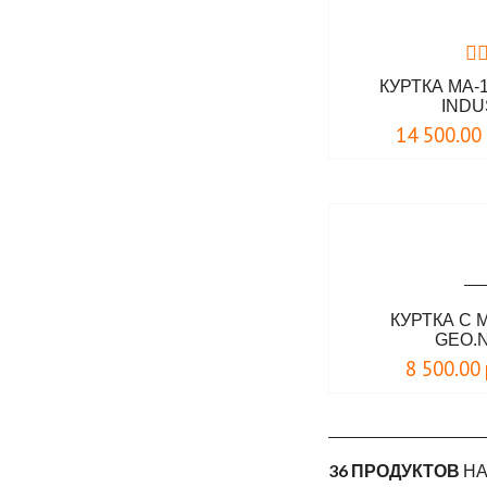
бежевый
белый камуфляж
бирюзовый
КУРТКА MA-
INDU
болотный
14 500.00
вишневый
графит
желтый
оранжевый
песочный камуфляж
светло-зеленый
КУРТКА С 
GEO.
светло-оливковый
8 500.00
светло-серый
серо- зеленый
серо-голубой
36 ПРОДУКТОВ
НА