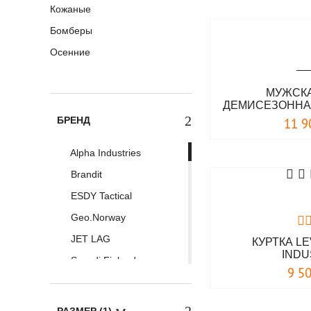
Кожаные
Бомберы
Осенние
МУЖСКА
ДЕМИСЕЗОННАЯ
JE
БРЕНД
11 9
Alpha Industries
Brandit
ESDY Tactical
Geo.Norway
JET LAG
КУРТКА LE
INDU
Scandi Finland
9 5
Surplus
Vintage Industries