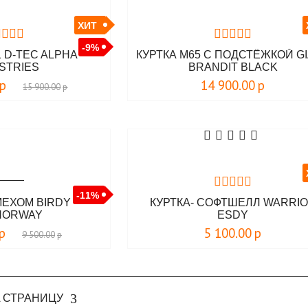
ХИТ
-9%
1 D-TEC ALPHA
КУРТКА M65 С ПОДСТЁЖКОЙ G
STRIES
BRANDIT BLACK
р
14 900.00
р
15 900.00
р
-11%
МЕХОМ BIRDY
КУРТКА- CОФТШЕЛЛ WARRI
NORWAY
ESDY
р
5 100.00
р
9 500.00
р
 СТРАНИЦУ