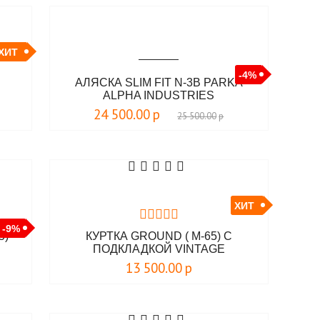
ХИТ
-4%
E
АЛЯСКА SLIM FIT N-3B PARKA
ALPHA INDUSTRIES
24 500.00
р
25 500.00
р
ХИТ
-9%
5)
КУРТКА GROUND ( М-65) С
ПОДКЛАДКОЙ VINTAGE
INDUSTRIES
13 500.00
р