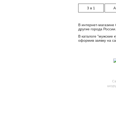
серый камуфляж
сине-голубой
3 в 1
A
сине-серый
синий камуфляж
В интернет-магазине 
другие города России
стальной
В каталоге "
мужские к
темно-голубой
оформив заявку на са
темно-оливковый
темно-серый
урбан камуфляж
фиолетовый
хаки
Са
шоуру
черно-красный
черный/белый
черный/черный
шведский камуфляж