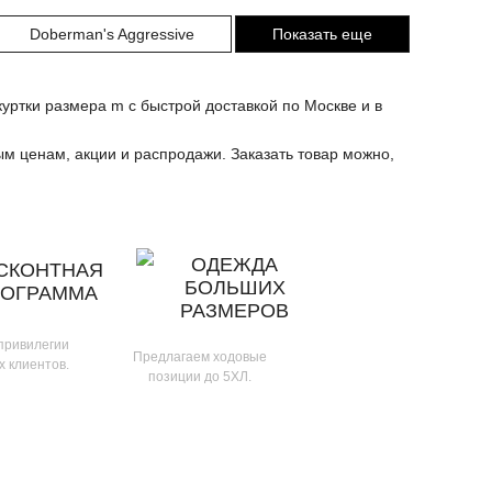
Doberman's Aggressive
Показать еще
уртки размера m с быстрой доставкой по Москве и в
ым ценам, акции и распродажи. Заказать товар можно,
ОДЕЖДА
СКОНТНАЯ
БОЛЬШИХ
РОГРАММА
РАЗМЕРОВ
 привилегии
Предлагаем ходовые
х клиентов.
позиции до 5ХЛ.