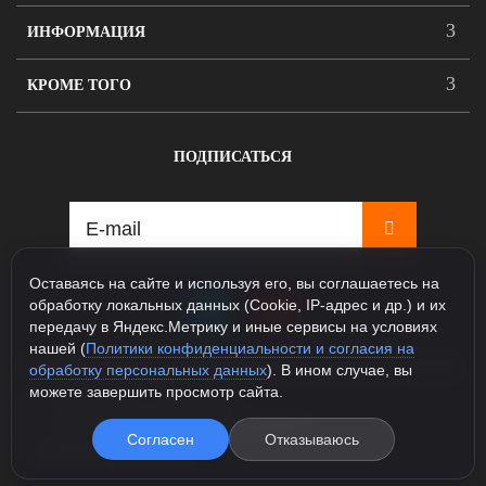
ИНФОРМАЦИЯ
КРОМЕ ТОГО
ПОДПИСАТЬСЯ
Оставаясь на сайте и используя его, вы соглашаетесь на
обработку локальных данных (Cookie, IP-адрес и др.) и их
передачу в Яндекс.Метрику и иные сервисы на условиях
нашей (
Политики конфиденциальности и согласия на
115088, Москва, ул. Севастопольский проспект д.5, корпус
обработку персональных данных
). В ином случае, вы
1
можете завершить просмотр сайта.
+7 925 231-81-77 (Шоурум)
+7 985 163-48-58 (Интернет магазин)
Согласен
Отказываюсь
info@legioner-shop.ru