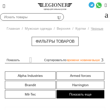
Главная
/
Мужская одежда
/
Верхняя
/
Куртки
/
Черные
ФИЛЬТРЫ ТОВАРОВ
Показать
Сортировать по
времени: новинки выше
Alpha Industries
Armed forces
Brandit
Harrington
Mil-Tec
Показать еще