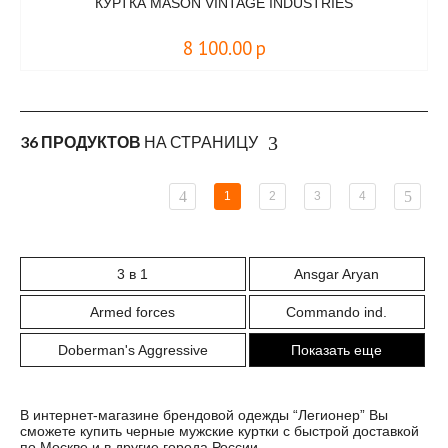
КУРТКА MASON VINTAGE INDUSTRIES
8 100.00
р
36 ПРОДУКТОВ
НА СТРАНИЦУ
1
2
3
4
3 в 1
Ansgar Aryan
Armed forces
Commando ind.
Doberman's Aggressive
Показать еще
В интернет-магазине брендовой одежды “Легионер” Вы
сможете купить черные мужские куртки с быстрой доставкой
по Москве и в другие города России.