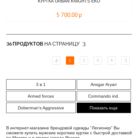
КУРТКА URBAN KNIGHTS EKO
5 700.00
р
36 ПРОДУКТОВ
НА СТРАНИЦУ
1
2
3
4
3 в 1
Ansgar Aryan
Armed forces
Commando ind.
Doberman's Aggressive
Показать еще
В интернет-магазине брендовой одежды “Легионер” Вы
сможете купить мужские короткие куртки с быстрой доставкой
по Москве и в другие города России.