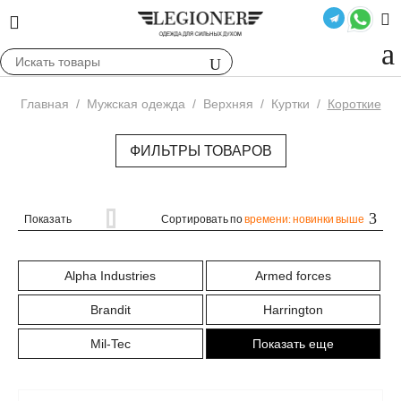
Главная
/
Мужская одежда
/
Верхняя
/
Куртки
/
Короткие
ФИЛЬТРЫ ТОВАРОВ
Показать
Сортировать по
времени: новинки выше
Alpha Industries
Armed forces
Brandit
Harrington
Mil-Tec
Показать еще