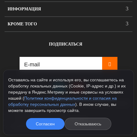
ИНФОРМАЦИЯ
КРОМЕ ТОГО
ПОДПИСАТЬСЯ
Оставаясь на сайте и используя его, вы соглашаетесь на
обработку локальных данных (Cookie, IP-адрес и др.) и их
передачу в Яндекс.Метрику и иные сервисы на условиях
нашей (
Политики конфиденциальности и согласия на
115088, Москва, ул. Севастопольский проспект д.5, корпус
обработку персональных данных
). В ином случае, вы
1
можете завершить просмотр сайта.
+7 925 231-81-77 (Шоурум)
+7 985 163-48-58 (Интернет магазин)
Согласен
Отказываюсь
info@legioner-shop.ru