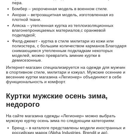
пера.
Бомбер – укороченная модель в военном стиле.
Анорак – ветрозащитная модель, изготовленная из
плотной ткани.
Аляска – утепленная куртка из теплоизоляционных
влагонепроницаемых материалов,с оранжевой
подкладкой;
Филд-джекет - куртка в стиле милитари из кожи или
полиэстера, с большим количеством карманов.Благодаря
снимающимся утепленным подкладкам некоторых
моделей, можно превратить зимние куртки в
демисезонные.
Интернет-магазин специализируется на одежде для мужчин
в спортивном стиле, милитари и кэжуал. Мужские осенние и
весенние куртки магазина «Легионер» объединяют в себе
функциональность и комфорт.
Куртки мужские осень зима,
недорого
На сайте магазина одежды «Легионер» можно выбрать
мужскую куртку осень зима по следующим категориям:
Бренд – в каталоге представлены модели иностранных и
российских марок (Alpha Industries, Brendit и др).