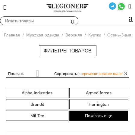
Главная
/
Мужская одежда
/
Верхняя
/
Куртки
/
Осень-Зима
ФИЛЬТРЫ ТОВАРОВ
Показать
Сортировать по
времени: новинки выше
Alpha Industries
Armed forces
Brandit
Harrington
Mil-Tec
Показать еще