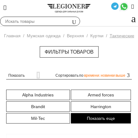
Главная
/
Мужская одежда
/
Верхняя
/
Куртки
/
Тактические
ФИЛЬТРЫ ТОВАРОВ
Показать
Сортировать по
времени: новинки выше
Alpha Industries
Armed forces
Brandit
Harrington
Mil-Tec
Показать еще