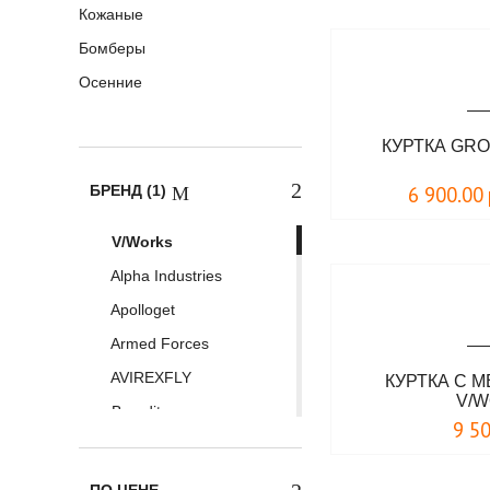
Кожаные
Бомберы
Осенние
КУРТКА GR
БРЕНД (1)
6 900.00
V/Works
Alpha Industries
Apolloget
Armed Forces
AVIREXFLY
КУРТКА С 
V/
Brandit
9 5
Chameleon
Commando Ind.