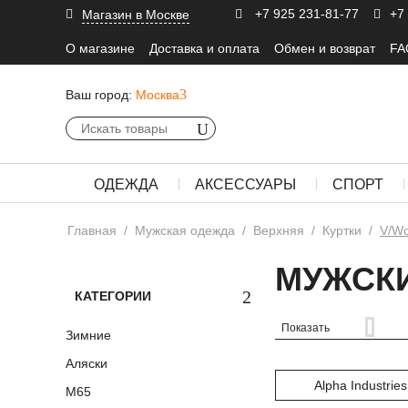
+7 925 231-81-77
+7
Магазин в Москве
О магазине
Доставка и оплата
Обмен и возврат
FA
Ваш город:
Москва
ОДЕЖДА
АКСЕССУАРЫ
СПОРТ
Главная
/
Мужская одежда
/
Верхняя
/
Куртки
/
V/Wo
МУЖСКИ
КАТЕГОРИИ
Показать
Зимние
Аляски
Alpha Industries
М65