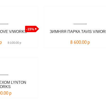
-15%
OOVE V/WORKS
ЗИМНЯЯ ПАРКА TAVIS V/WO
р
8 600.00
р
8 100.00
р
МЕХОМ LYNTON
WORKS
00.00
р