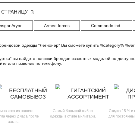
 СТРАНИЦУ
nsgar Aryan
Armed forces
Commando ind.
брендовой одежды “Легионер” Вы сможете купить %category% %vari
уртки
" вы найдете новинки брендов известных моделей по доступн
йте или позвонив по телефону.
БЕСПЛАТНЫЙ
ГИГАНТСКИЙ
ДИ
САМОВЫВОЗ
АССОРТИМЕНТ
П
мовывоз из нашего
Самый большой выбор
Скидка 15 % и
ма через 2 часа после
одежды в стиле милитари.
для постоянны
заказа.