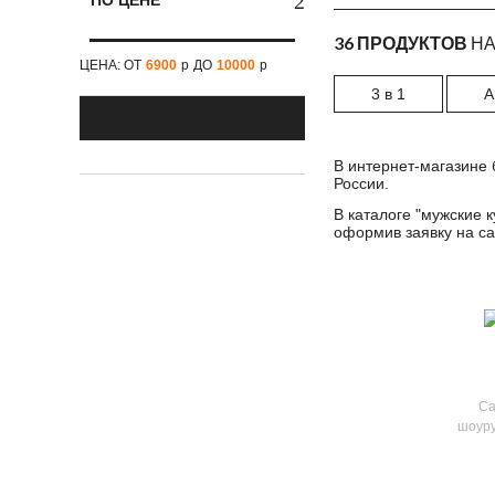
ПО ЦЕНЕ
DAFEYLI
36 ПРОДУКТОВ
НА
Doberman's Aggressive
ЦЕНА: ОТ
6900
р
ДО
10000
р
Erik and Sons
3 в 1
A
ESDY Tactical
Foersverd
В интернет-магазине 
России.
Fostex
В каталоге "
мужские к
Geo.Norway
оформив заявку на са
Helikon-Tex
JET LAG
Krakatau
LABEL23. Boxing
Connection
Са
LEGENDERS
шоуру
Location
Maraton