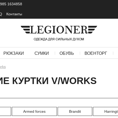
 985 1634858
Q
Контакты
РЮКЗАКИ
СУМКИ
ОБУВЬ
ВОЕНТОРГ
rks
Е КУРТКИ V/WORKS
Armed forces
Brandit
Harring