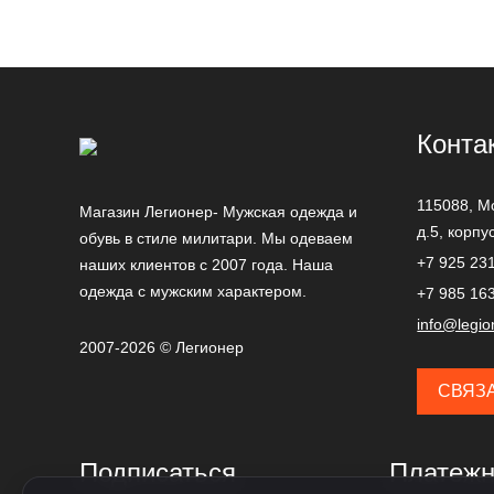
Max Fuchs
MGPX
Mil-Tec
MIXED BRANDS
Конта
NORD DENALI
Nord Storm
115088,
М
Магазин Легионер- Мужская одежда и
д.5, корпу
Scandi Finland
обувь в стиле милитари. Мы одеваем
+7 925 23
наших клиентов с 2007 года. Наша
Surplus
одежда с мужским характером.
+7 985 16
Tactical Frog
info@legio
Thor Steinar
2007-2026 © Легионер
Universal Soldier
СВЯЗ
Urban Knights
Vintage Industries
Подписаться
Платежн
Белояр