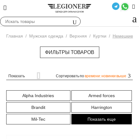
Главная
/
Мужская одежда
/
Верхняя
/
Куртки
/
Немецкие
ФИЛЬТРЫ ТОВАРОВ
Показать
Сортировать по
времени: новинки выше
Alpha Industries
Armed forces
Brandit
Harrington
Mil-Tec
Показать еще