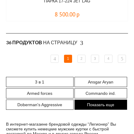
ПАРКА 17-224 JET LAG
8 500.00
р
36 ПРОДУКТОВ
НА СТРАНИЦУ
1
2
3
4
3 в 1
Ansgar Aryan
Armed forces
Commando ind.
Doberman's Aggressive
Показать еще
В интернет-магазине брендовой одежды “Легионер” Вы
сможете купить немецкие мужские куртки с быстрой
доставкой по Москве и в другие города России.