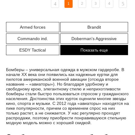
1
2
3
4
Armed forces
Brandit
Commando ind.
Doberman's Aggressive
ESDY Tactical
Показать еще
Бомберы – универсальная одежда в мужском гардеробе. В
начале ХХ века они появились как надежные куртки для
пилотов американской военной авиации (отсюда второе
название – «авиаторы»). Но благодаря удобному и
свободному крою, элегантному стилю и неприхотливости
бомберы стали быстро пользоваться спросом у гражданского
населения. Достоинства этих курток оценили многие звезды
кино, спорта и музыки. С 2012 года «авиаторы» находятся на
пике популярности, причем со временем спрос на них
только растет, а не снижается. У нас регулярно проходят
распродажи, поэтому приобрести понравившуюся стильную
модную модель можно с хорошей скидкой.