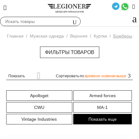
Главная
/
Мужская одежда
/
Верхняя
/
Куртки
/
Бомберы
ФИЛЬТРЫ ТОВАРОВ
Показать
Сортировать по
времени: новинки выше
Apolloget
Armed forces
CWU
MA-1
Vintage Industries
Показать еще