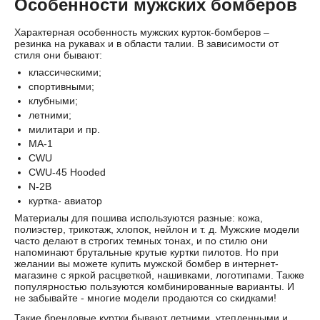
Особенности мужских бомберов
Характерная особенность мужских курток-бомберов –
резинка на рукавах и в области талии. В зависимости от
стиля они бывают:
классическими;
спортивными;
клубными;
летними;
милитари и пр.
MA-1
CWU
CWU-45 Hooded
N-2B
куртка- авиатор
Материалы для пошива используются разные: кожа,
полиэстер, трикотаж, хлопок, нейлон и т. д. Мужские модели
часто делают в строгих темных тонах, и по стилю они
напоминают брутальные крутые куртки пилотов. Но при
желании вы можете купить мужской бомбер в интернет-
магазине с яркой расцветкой, нашивками, логотипами. Также
популярностью пользуются комбинированные варианты. И
не забывайте - многие модели продаются со скидками!
Такие брендовые куртки бывают летними, утепленными и