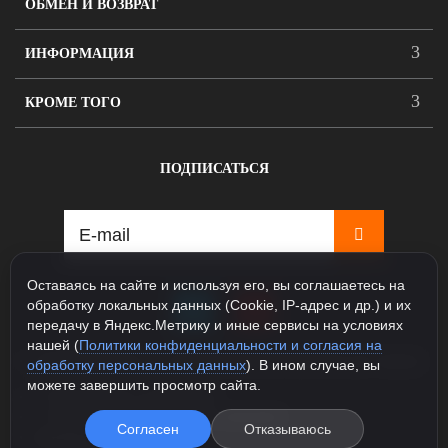
ОБМЕН И ВОЗВРАТ
ИНФОРМАЦИЯ
КРОМЕ ТОГО
ПОДПИСАТЬСЯ
Оставаясь на сайте и используя его, вы соглашаетесь на
обработку локальных данных (Cookie, IP-адрес и др.) и их
передачу в Яндекс.Метрику и иные сервисы на условиях
нашей (
Политики конфиденциальности и согласия на
115088, Москва, ул. Севастопольский проспект д.5, корпус
обработку персональных данных
). В ином случае, вы
1
можете завершить просмотр сайта.
+7 925 231-81-77 (Шоурум)
+7 985 163-48-58 (Интернет магазин)
Согласен
Отказываюсь
info@legioner-shop.ru