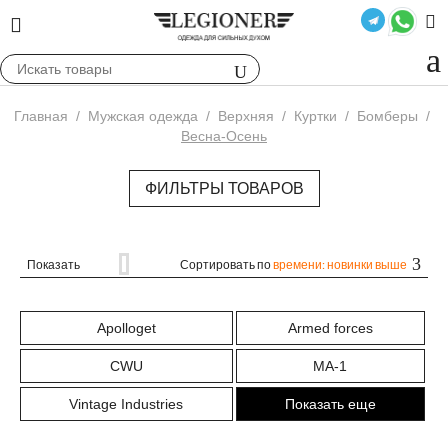
Главная
/
Мужская одежда
/
Верхняя
/
Куртки
/
Бомберы
/
Весна-Осень
ФИЛЬТРЫ ТОВАРОВ
Показать
Сортировать по
времени: новинки выше
Apolloget
Armed forces
CWU
MA-1
Vintage Industries
Показать еще