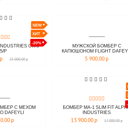
NEW
ХИТ
-20%
 INDUSTRIES CWU
МУЖСКОЙ БОМБЕР С
5/P
КАПЮШОНОМ FLIGHT DAFEY
р
5 900.00
р
25 000.00
р
МБЕР С МЕХОМ
БОМБЕР MA-1 SLIM FIT ALP
O DAFEYLI
INDUSTRIES
90.00
р
13 900.00
р
17 000.00
р