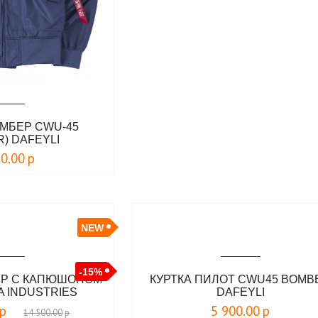
ОМБЕР CWU-45
) DAFEYLI
90.00
р
NEW
-15%
БЕР С КАПЮШОНОМ
КУРТКА ПИЛОТ CWU45 BOMB
A INDUSTRIES
DAFEYLI
р
5 900.00
р
14 500.00
р