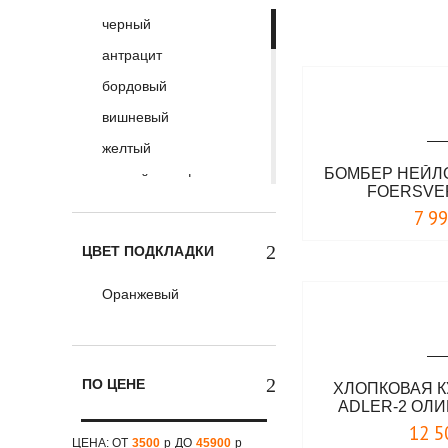
черный
антрацит
бордовый
вишневый
желтый
БОМБЕР НЕЙЛ
лесной камуфляж
FOERSVE
оливковый
7 9
песочный
ЦВЕТ ПОДКЛАДКИ
светло-серый
Оранжевый
серо-голубой
серо-зеленый
серый
ПО ЦЕНЕ
ХЛОПКОВАЯ К
сине-голубой
АDLER-2 ОЛ
сине-серый
12 5
ЦЕНА: ОТ
3500
р
ДО
45900
р