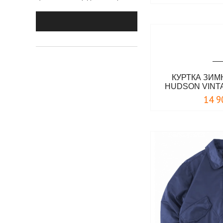
синий
стальной
темно-зеленый
темно-оливковый
темно-синий
КУРТКА ЗИ
фиолетовый
HUDSON VINT
черно-белый
14 9
черно-серый
черный
черный/белый
черный/черный