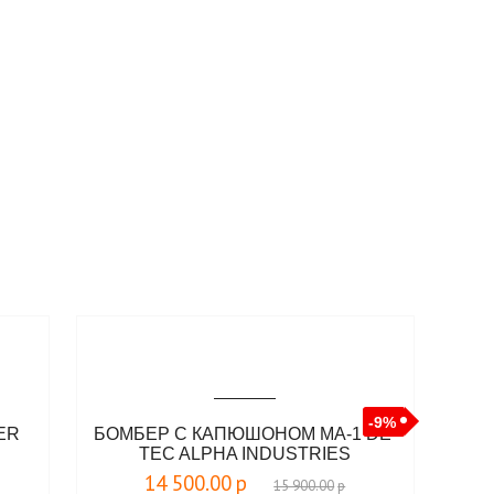
-9%
ER
БОМБЕР С КАПЮШОНОМ MA-1 DE-
TEC ALPHA INDUSTRIES
14 500.00
р
15 900.00
р