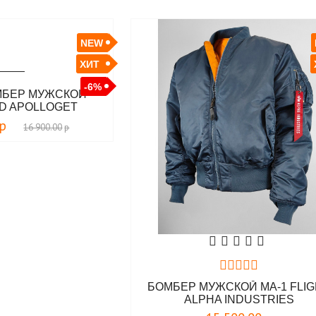
NEW
ХИТ
-6%
МБЕР МУЖСКОЙ
HD APOLLOGET
р
16 900.00
р
БОМБЕР МУЖСКОЙ MA-1 FLI
ALPHA INDUSTRIES