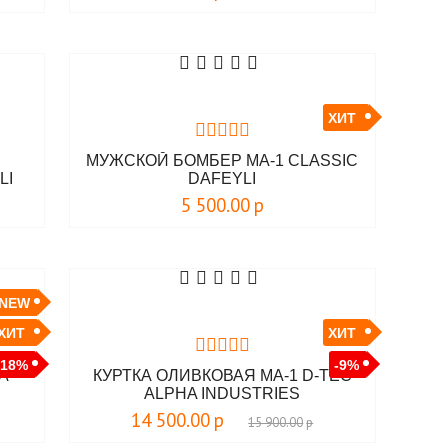
ХИТ
МУЖСКОЙ БОМБЕР MA-1 CLASSIC
LI
DAFEYLI
5 500.00
р
NEW
ХИТ
ХИТ
-18%
-9%
HA
КУРТКА ОЛИВКОВАЯ MA-1 D-TEC
ALPHA INDUSTRIES
14 500.00
р
15 900.00
р