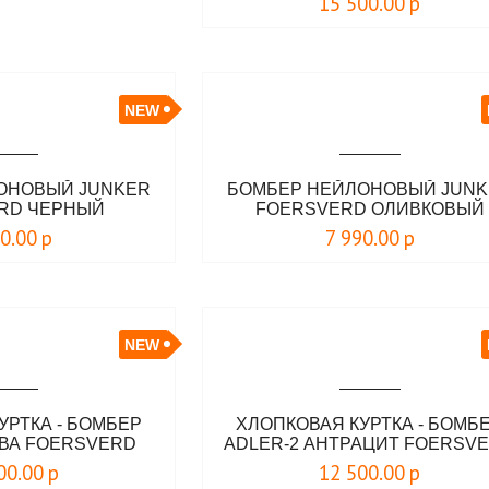
15 500.00
р
NEW
ОНОВЫЙ JUNKER
БОМБЕР НЕЙЛОНОВЫЙ JUN
RD ЧЕРНЫЙ
FOERSVERD ОЛИВКОВЫЙ
90.00
р
7 990.00
р
NEW
УРТКА - БОМБЕР
ХЛОПКОВАЯ КУРТКА - БОМБ
ИВА FOERSVERD
АDLER-2 АНТРАЦИТ FOERSV
00.00
р
12 500.00
р