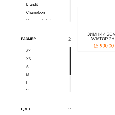
Brandit
Chameleon
Commando Ind.
DAFEYLI
ЗИМНИЙ БО
Foersverd
РАЗМЕР
AVIATOR 2
Max Fuchs
15 900.00
3XL
Mil-Tec
XS
Nord Storm
S
Surplus
M
Vintage Industries
L
Белояр
XL
XXL
XXXL
ЦВЕТ
4XL