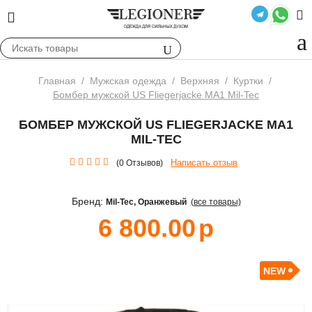
Главная
/
Мужская одежда
/
Верхняя
/
Куртки
/
Бомбер мужской US Fliegerjacke MA1 Mil-Tec
БОМБЕР МУЖСКОЙ US FLIEGERJACKE MA1
MIL-TEC
Написать отзыв
(0 Отзывов)
Бренд:
Mil-Tec
, Оранжевый
(все товары)
6 800.00
р
NEW