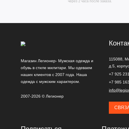
через 2 часа после заказа.
Конта
115088,
М
Магазин Легионер- Мужская одежда и
д.5, корпу
обувь в стиле милитари. Мы одеваем
+7 925 23
наших клиентов с 2007 года. Наша
одежда с мужским характером.
+7 985 16
info@legio
2007-2026 © Легионер
СВЯЗ
Подписаться
Платежн