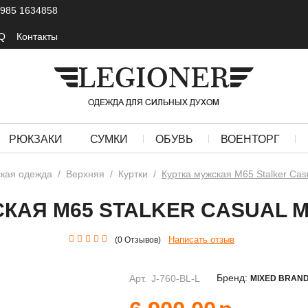
 985 1634858
Q
Контакты
РЮКЗАКИ
СУМКИ
ОБУВЬ
ВОЕНТОРГ
кая одежда
/
Верхняя
/
Куртки
/
Куртка мужская М65 Stalker Cas
КАЯ М65 STALKER CASUAL 
Написать отзыв
(0 Отзывов)
Бренд:
Арт.
J-760-BL-L
MIXED BRAN