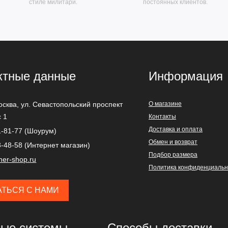
стиле милитари.
постоянных клиентов.
ктные данные
Информация
осква
,
ул. Севастопольский проспект
О магазине
с 1
Контакты
Доставка и оплата
1-81-77 (Шоурум)
Обмен и возврат
3-48-58 (Интернет магазин)
Подбор размера
ner-shop.ru
Политика конфиденциальн
АТЬСЯ С НАМИ
ые системы
Способы доставки