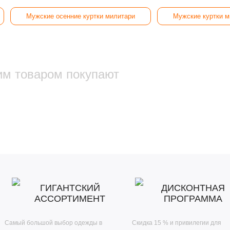
Мужские осенние куртки милитари
Мужские куртки м
им товаром покупают
ГИГАНТСКИЙ
ДИСКОНТНАЯ
АССОРТИМЕНТ
ПРОГРАММА
Самый большой выбор одежды в
Скидка 15 % и привилегии для