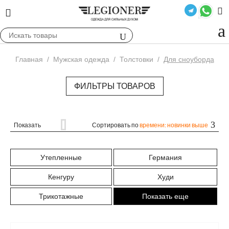
Главная
/
Мужская одежда
/
Толстовки
/
Для сноуборда
ФИЛЬТРЫ ТОВАРОВ
Показать
Сортировать по
времени: новинки выше
Утепленные
Германия
Кенгуру
Худи
Трикотажные
Показать еще