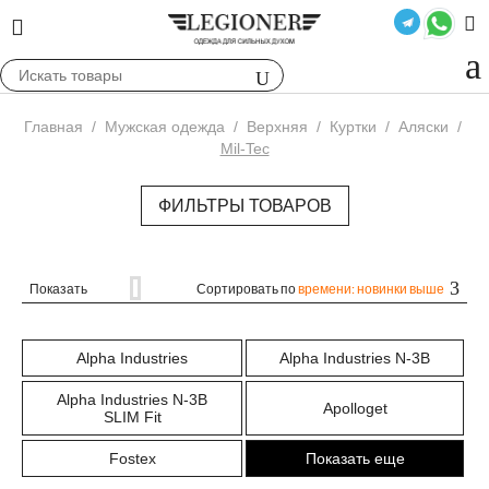
Главная
/
Мужская одежда
/
Верхняя
/
Куртки
/
Аляски
/
Mil-Tec
ФИЛЬТРЫ ТОВАРОВ
Показать
Сортировать по
времени: новинки выше
Alpha Industries
Alpha Industries N-3B
Alpha Industries N-3B
Apolloget
SLIM Fit
Fostex
Показать еще