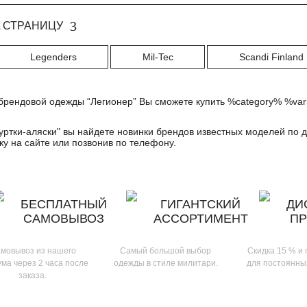
 СТРАНИЦУ
Legenders
Mil-Tec
Scandi Finland
брендовой одежды “Легионер” Вы сможете купить %category% %vari
уртки-аляски
" вы найдете новинки брендов известных моделей по д
у на сайте или позвонив по телефону.
БЕСПЛАТНЫЙ
ГИГАНТСКИЙ
ДИ
САМОВЫВОЗ
АССОРТИМЕНТ
П
мовывоз из нашего
Самый большой выбор
Скидка 15 % и
ма через 2 часа после
одежды в стиле милитари.
для постоянны
заказа.