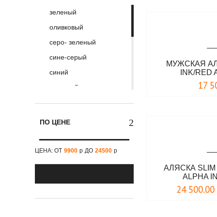
зеленый
оливковый
серо- зеленый
сине-серый
МУЖСКАЯ АЛ
синий
INK/RED
17 5
стальной
темно-оливковый
темно-синий
ПО ЦЕНЕ
черный
красный
ЦЕНА: ОТ
9900
р
ДО
24500
р
светло-зеленый
АЛЯСКА SLIM 
ALPHA I
серый
24 500.00
темно-зеленый
хаки