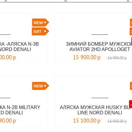
NEW
ХИТ
А -АЛЯСКА N-3B
ЗИМНИЙ БОМБЕР МУЖСКО
NORD DENALI
AVIATOR 2HD APOLLOGET
00.00
р
15 900.00
р
16 900.00
р
NEW
А N-2B MILITARY
АЛЯСКА МУЖСКАЯ HUSKY BL
RD DENALI
LINE NORD DENALI
90.00
р
15 100.00
р
16 900.00
р