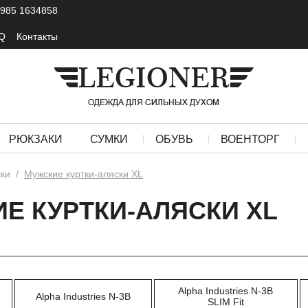
 985 1634858
Q
Контакты
РЮКЗАКИ
СУМКИ
ОБУВЬ
ВОЕНТОРГ
ки
/
Мужские куртки-аляски XL
Е КУРТКИ-АЛЯСКИ XL
Alpha Industries N-3B
Alpha Industries N-3B
SLIM Fit