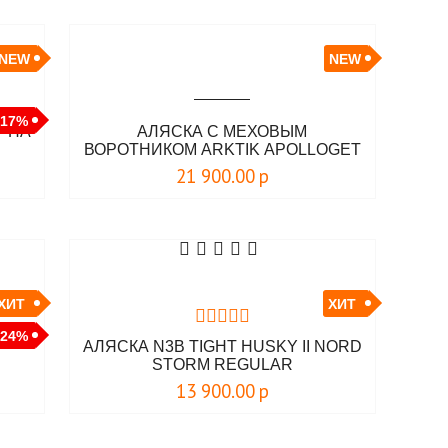
NEW
NEW
-17%
LPHA
АЛЯСКА С МЕХОВЫМ
ВОРОТНИКОМ ARKTIK АPOLLOGET
21 900.00
р
ХИТ
ХИТ
-24%
АЛЯСКА N3B TIGHT HUSKY II NORD
STORM REGULAR
13 900.00
р