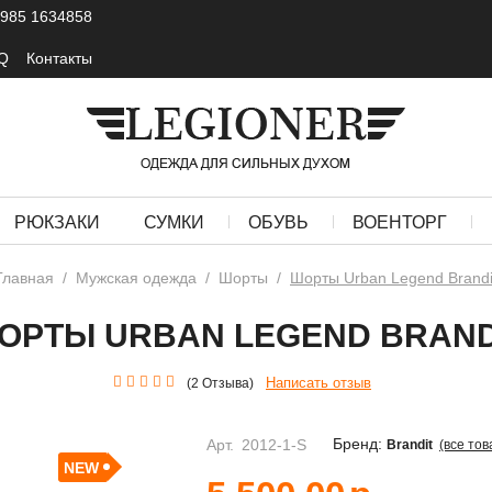
 985 1634858
Q
Контакты
РЮКЗАКИ
СУМКИ
ОБУВЬ
ВОЕНТОРГ
Главная
/
Мужская одежда
/
Шорты
/
Шорты Urban Legend Brandi
ОРТЫ URBAN LEGEND BRAND
Написать отзыв
(2 Отзыва)
Бренд:
Арт.
2012-1-S
Brandit
(все тов
NEW