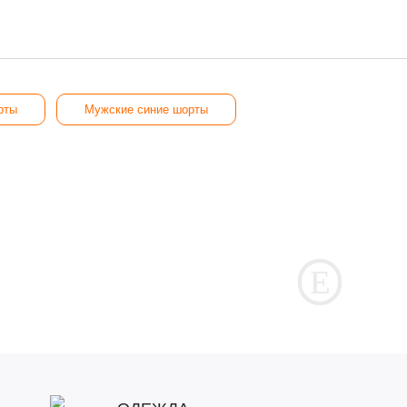
рты
Мужские cиние шорты