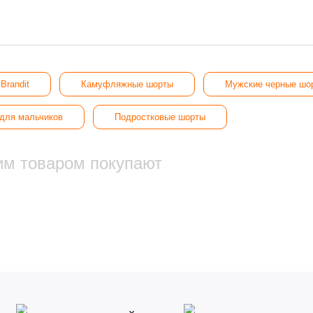
Brandit
Камуфляжные шорты
Мужские черные шо
для мальчиков
Подростковые шорты
им товаром покупают