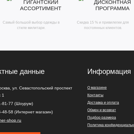
ГИГАНТСКИЙ
ДИСКОНТНАЯ
АССОРТИМЕНТ
ПРОГРАММА
Самый большой выбор одежды в
Скидка 15 % и привилегии для
стиле милитари.
постоянных клиентов.
ктные данные
Информация
осква
,
ул. Севастопольский проспект
О магазине
с 1
Контакты
Доставка и оплата
1-81-77 (Шоурум)
Обмен и возврат
3-48-58 (Интернет магазин)
Подбор размера
ner-shop.ru
Политика конфиденциальн