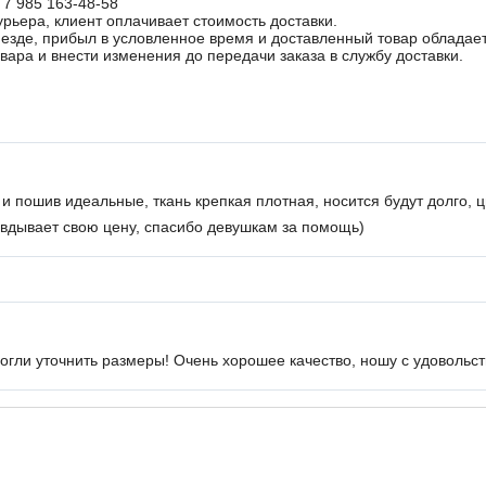
 7 985 163-48-58
урьера, клиент оплачивает стоимость доставки.
иезде, прибыл в условленное время и доставленный товар облада
овара и внести изменения до передачи заказа в службу доставки.
и пошив идеальные, ткань крепкая плотная, носится будут долго,
авдывает свою цену, спасибо девушкам за помощь)
гли уточнить размеры! Очень хорошее качество, ношу с удовольст