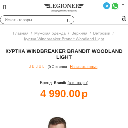
Главная
/
Мужская одежда
/
Верхняя
/
Ветровки
/
Куртка Windbreaker Brandit Woodland Light
КУРТКА WINDBREAKER BRANDIT WOODLAND
LIGHT
Написать отзыв
(0 Отзывов)
Бренд:
Brandit
(все товары)
4 990.00
р