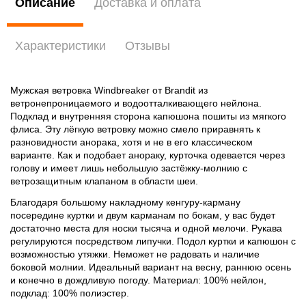
Описание
Доставка и оплата
Характеристики
Отзывы
Мужская ветровка Windbreaker от Brandit из
ветронепроницаемого и водоотталкивающего нейлона.
Подклад и внутренняя сторона капюшона пошиты из мягкого
флиса. Эту лёгкую ветровку можно смело приравнять к
разновидности анорака, хотя и не в его классическом
варианте. Как и подобает анораку, курточка одевается через
голову и имеет лишь небольшую застёжку-молнию с
ветрозащитным клапаном в области шеи.
Благодаря большому накладному кенгуру-карману
посередине куртки и двум карманам по бокам, у вас будет
достаточно места для носки тысяча и одной мелочи. Рукава
регулируются посредством липучки. Подол куртки и капюшон с
возможностью утяжки. Неможет не радовать и наличие
боковой молнии. Идеальный вариант на весну, раннюю осень
и конечно в дождливую погоду. Материал: 100% нейлон,
подклад: 100% полиэстер.