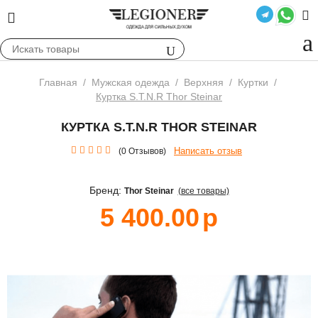
Главная
/
Мужская одежда
/
Верхняя
/
Куртки
/
Куртка S.T.N.R Thor Steinar
КУРТКА S.T.N.R THOR STEINAR
Написать отзыв
(0 Отзывов)
Бренд:
Thor Steinar
(все товары)
5 400.00
р